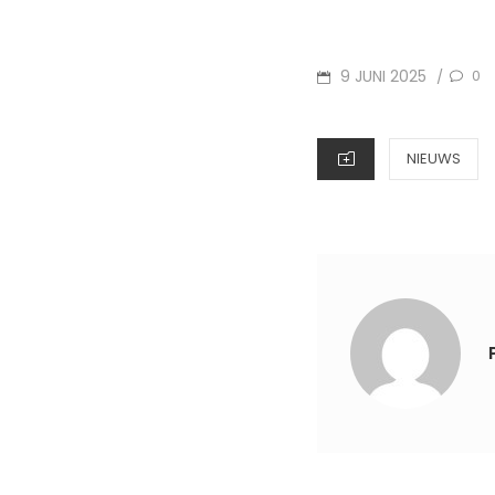
POSTED
9 JUNI 2025
0
/
ON
CATEGORIES
NIEUWS