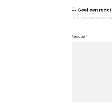
Geef een react
Je e-mailadres wordt ni
Reactie
*